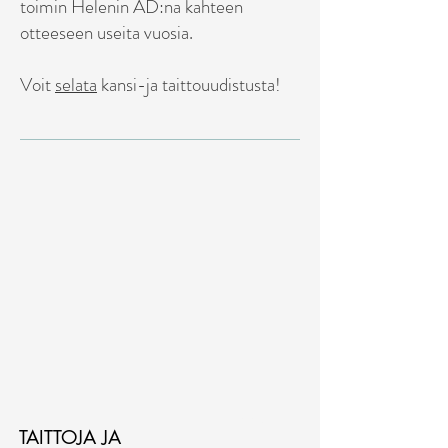
toimin Helenin AD:na kahteen
otteeseen useita vuosia.
Voit
selata
kansi-ja taittouudistusta!
IMG_8679-Palautettu
1/17
TAITTOJA JA