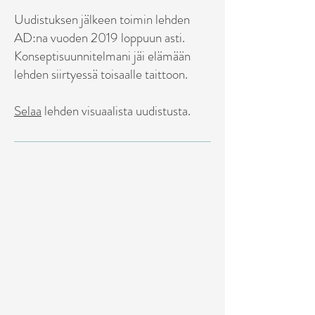
Uudistuksen jälkeen toimin lehden
AD:na vuoden 2019 loppuun asti.
Konseptisuunnitelmani jäi elämään
lehden siirtyessä toisaalle taittoon.
Selaa
lehden visuaalista uudistusta.
Helen 01 2018