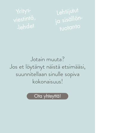
Yritys-
Lehtijutut
viestintä,
ja sisällön-
-lehdet
tuotanto
Jotain muuta?
Jos et löytänyt näistä etsimääsi,
suunnitellaan sinulle sopiva
kokonaisuus!
Ota yhteyttä!