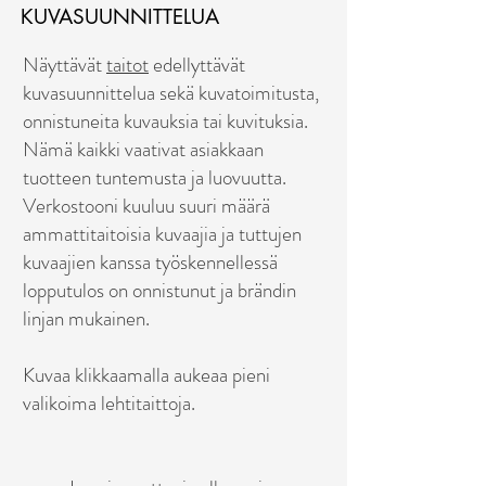
KUVASUUNNITTELUA
Näyttävät
taitot
edellyttävät
kuvasuunnittelua sekä kuvatoimitusta,
onnistuneita kuvauksia tai kuvituksia.
Nämä kaikki vaativat asiakkaan
tuotteen tuntemusta ja luovuutta.
Verkostooni kuuluu suuri määrä
ammattitaitoisia kuvaajia ja tuttujen
kuvaajien kanssa työskennellessä
lopputulos on onnistunut ja brändin
linjan mukainen.
Kuvaa klikkaamalla aukeaa pieni
valikoima lehtitaittoja.