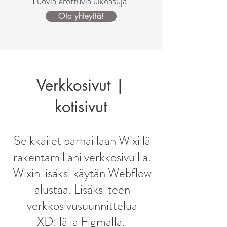
Luovia erottuvia ulkoasuja
Ota yhteyttä!
Verkkosivut |
kotisivut
Seikkailet parhaillaan Wixillä
rakentamillani verkkosivuilla.
Wixin lisäksi käytän Webflow
alustaa. Lisäksi teen
verkkosivusuunnittelua
XD:llä ja Figmalla.