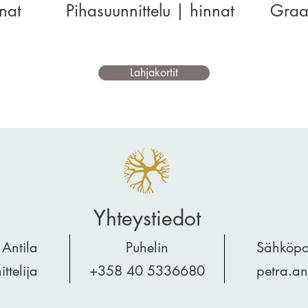
nnat
Pihasuunnittelu | hinnat
Graaf
Lahjakortit
Yhteystiedot
 Antila
Puhelin
Sähköpo
ttelija
+358 40 5336680
petra.an