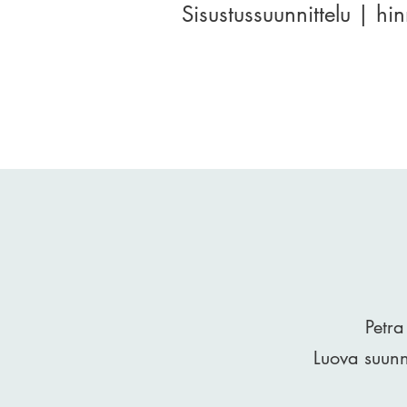
Sisustussuunnittelu | hi
Petra
Luova suunni