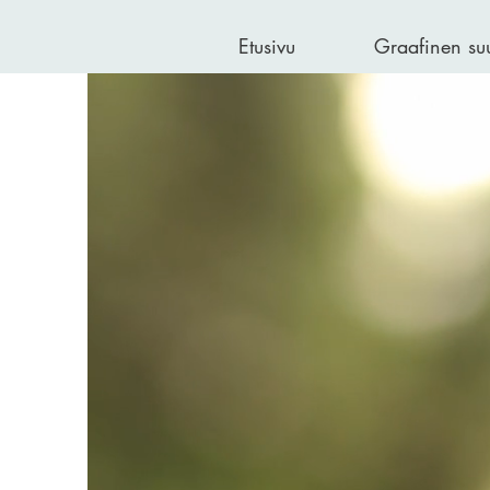
Etusivu
Graafinen suu