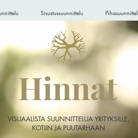
nnittelu
Sisustussuunnittelu
Pihasuunnittel
Hinnat
VISUAALISTA SUUNNITTELUA YRITYKSILLE,
KOTIIN JA PUUTARHAAN