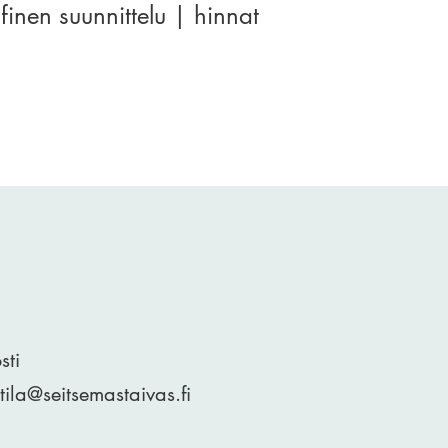
inen suunnittelu | hinnat
sti
tila@seitsemastaivas.fi