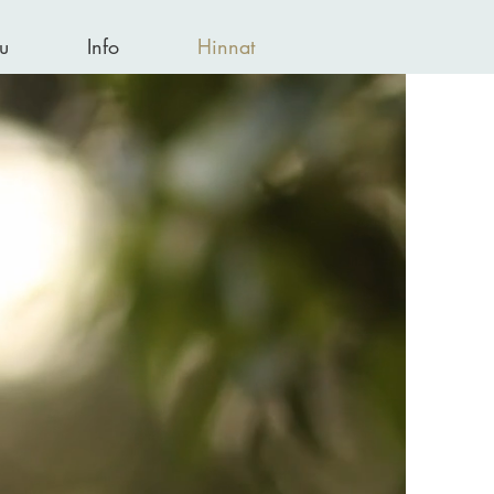
u
Info
Hinnat